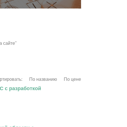
а сайте"
ртировать:
По названию
По цене
С с разработкой