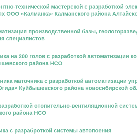
нтно-технической мастерской с разработкой эле
ях ООО «Калманка» Калманского района Алтайско
атизация производственной базы, геологоразве
ия специалистов
ка на 200 голов с разработкой автоматизации к
ышевского района НСО
ника маточника с разработкой автоматизации уп
Эгида» Куйбышевского района новосибирской об
разработкой отопительно-вентиляционной систе
кого района НСО
ика с разраброткой системы автопоения