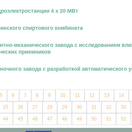
дроэлектростанции 4 х 20 МВт
инского спиртового комбината
нтно-механического завода с исследованием вли
ических приемников
очного завода с разработкой автоматического 
5
6
7
8
9
10
11
12
13
14
25
26
27
28
29
30
31
32
33
44
45
46
47
48
49
50
51
52