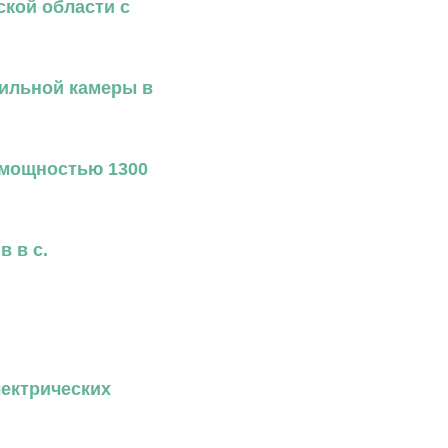
кой области с
шильной камеры в
 мощностью 1300
 в с.
лектрических