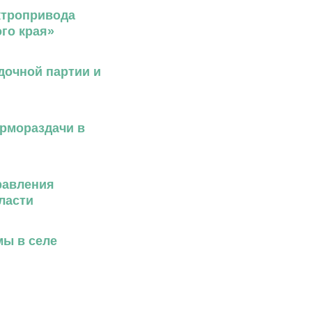
ктропривода
го края»
дочной партии и
ормораздачи в
равления
ласти
мы в селе