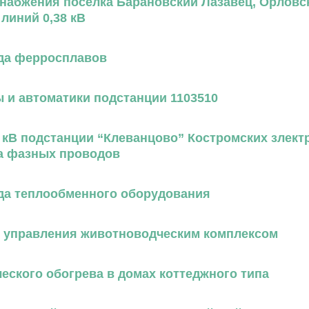
набжения посёлка Барановский Лазавец, Орловск
линий 0,38 кВ
да ферросплавов
 и автоматики подстанции 1103510
 кВ подстанции “Клеванцово” Костромских злектр
а фазных проводов
да теплообменного оборудования
 управления животноводческим комплексом
еского обогрева в домах коттеджного типа