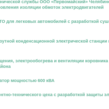
хнической службы ООО «Первомайский» Челябинс
новления изоляции обмоток электродвигателей
ТО для легковых автомобилей с разработкой су
азутной конденсационной электрической станции
щения, электрообогрева и вентиляции коровника в
айона
атор мощностью 600 кВА
тно-технического цеха с разработкой защиты э