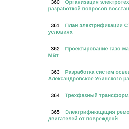
360
Организация электроте
разработкой вопросов восста
361
План электрификации С
условиях
362
Проектирование газо-м
МВт
363
Разработка систем осве
Александровское Убинского р
364
Трехфазный трансформ
365
Электрификацация ремон
двигателей от поврежденй