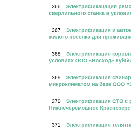
366
Электрификацация ремо
сверлильного станка в услови
367
Электрификация и автом
жилого поселка для проживан
368
Электрификация коровни
условиях ООО «Восход» Куйб
369
Электрификация свинар
микроклиматом на базе ООО «
370
Электрификация СТО с 
Нижнечеремошное Краснозерс
371
Электрификация телятн